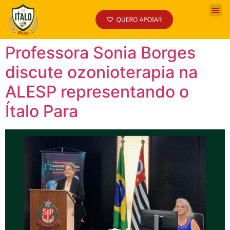
Professora Sonia Borges
discute ozonioterapia na
ALESP representando o
Ítalo Para