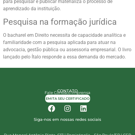
para pesquisar e publicar materializa o processo de
aprendizado da instituição.
Pesquisa na formação jurídica
O bacharel em Direito necessita de capacidade analítica e
familiaridade com a pesquisa aplicada para atuar na
advocacia, gestão pública ou assessoria empresarial. O livro
lançado pelo Ítalo responde a essa demanda do mercado.
CONTATO
Fale Conosco
Imprensa
EMITA SEU CERTIFICADO
Siga-nos em nossas redes sociais
Rua Manoel Antônio Pinto, 617 | Paraisópolis – São Paulo/SP | CEP