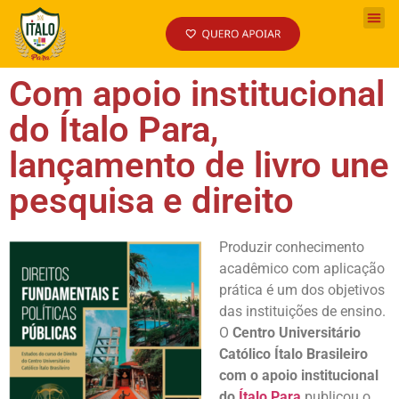
Com apoio institucional
do Ítalo Para,
lançamento de livro une
pesquisa e direito
Produzir conhecimento
acadêmico com aplicação
prática é um dos objetivos
das instituições de ensino.
O
Centro Universitário
Católico Ítalo Brasileiro
com o apoio institucional
do
Ítalo Para
publicou o